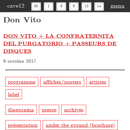
cave12
menu
30
1
6
9
13
14
Don Vito
16
20
27
30
DON VITO + LA CONFRATERNITA
DEL PURGATORIO + PASSEURS DE
DISQUES
9 octobre 2017
programme
affiches/posters
artistes
label
diaporama
presse
archives
présentation
under the ground (brochure)