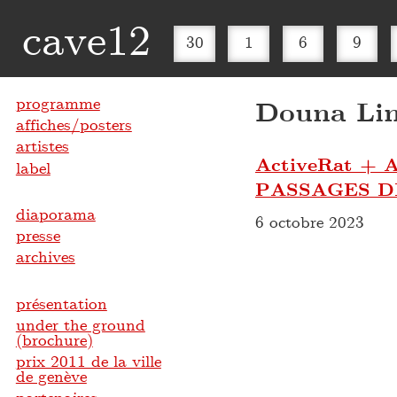
cave12
30
1
6
9
programme
Douna Li
affiches/posters
artistes
ActiveRat 
label
PASSAGES D
diaporama
6 octobre 2023
presse
archives
présentation
under the ground
(brochure)
prix 2011 de la ville
de genève