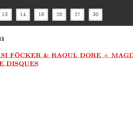
13
14
16
20
27
30
m
+ ASI FÖCKER & RAOUL DORE + MA
E DISQUES