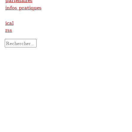
partenaires
infos pratiques
ical
rss
Rechercher :