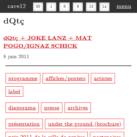
cave12
menu
30
1
6
9
13
14
dQtç
16
20
27
30
dQtç + JOKE LANZ + MAT
POGO/IGNAZ SCHICK
8 juin 2011
programme
affiches/posters
artistes
label
diaporama
presse
archives
présentation
under the ground (brochure)
prix 2011 de la ville de genève
partenaires