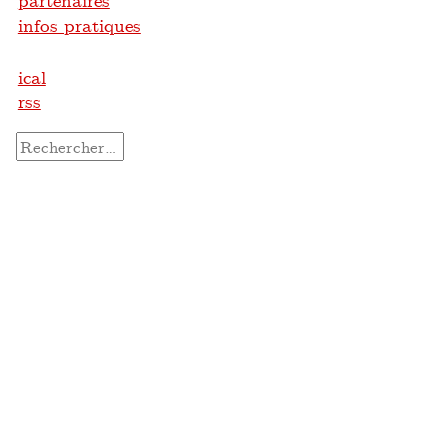
partenaires
infos pratiques
ical
rss
Rechercher :