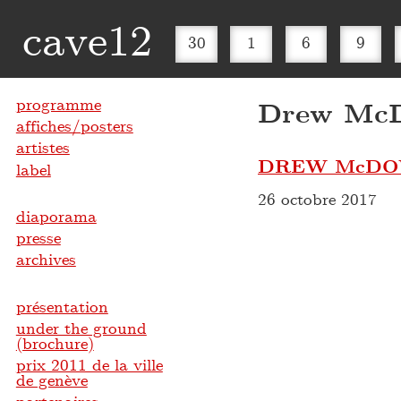
cave12
30
1
6
9
programme
Drew McD
affiches/posters
artistes
DREW McDOW
label
26 octobre 2017
diaporama
presse
archives
présentation
under the ground
(brochure)
prix 2011 de la ville
de genève