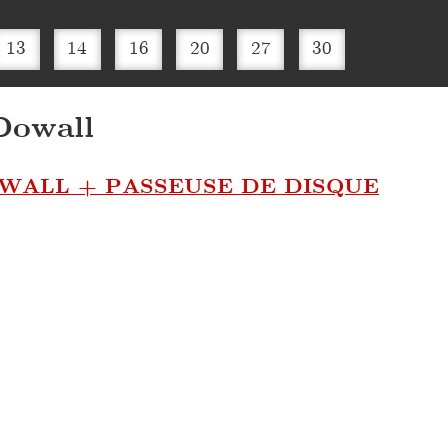
13
14
16
20
27
30
owall
ALL + PASSEUSE DE DISQUE