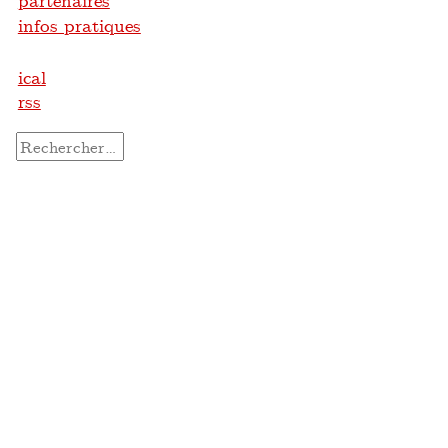
partenaires
infos pratiques
ical
rss
Rechercher :