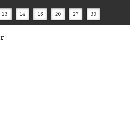
13
14
16
20
27
30
r