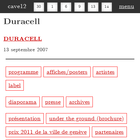
cave12
menu
30
1
6
9
13
14
Duracell
16
20
27
30
DURACELL
13 septembre 2007
programme
affiches/posters
artistes
label
diaporama
presse
archives
présentation
under the ground (brochure)
prix 2011 de la ville de genève
partenaires