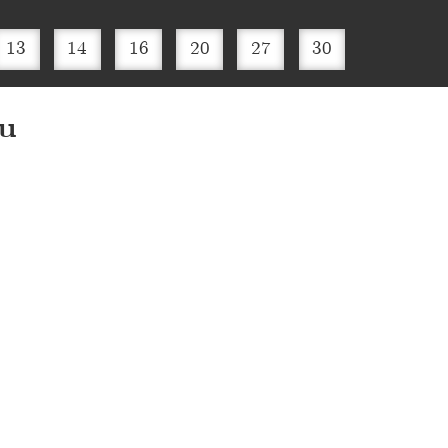
13
14
16
20
27
30
u