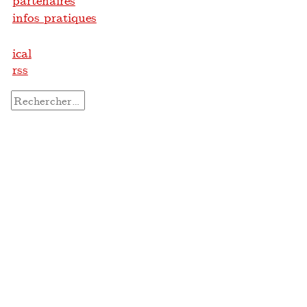
partenaires
infos pratiques
ical
rss
Rechercher :