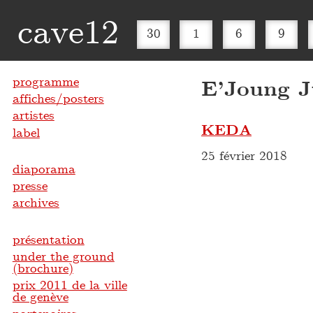
cave12
30
1
6
9
programme
E’Joung J
affiches/posters
artistes
KEDA
label
25 février 2018
diaporama
presse
archives
présentation
under the ground
(brochure)
prix 2011 de la ville
de genève