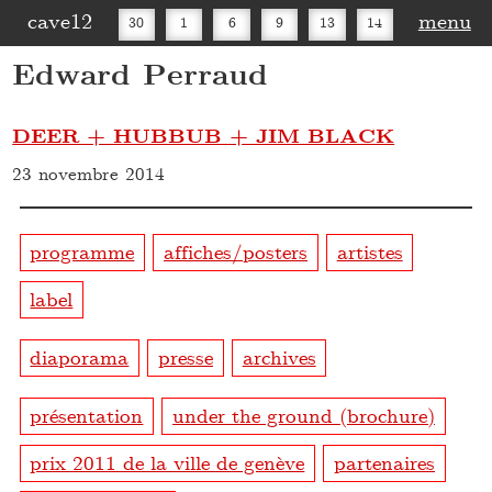
cave12
menu
30
1
6
9
13
14
Edward Perraud
16
20
27
30
DEER + HUBBUB + JIM BLACK
23 novembre 2014
programme
affiches/posters
artistes
label
diaporama
presse
archives
présentation
under the ground (brochure)
prix 2011 de la ville de genève
partenaires