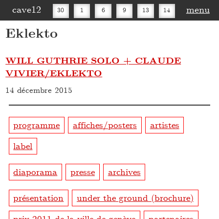
cave12
menu
30
1
6
9
13
14
Eklekto
16
20
27
30
WILL GUTHRIE SOLO + CLAUDE
VIVIER/EKLEKTO
14 décembre 2015
programme
affiches/posters
artistes
label
diaporama
presse
archives
présentation
under the ground (brochure)
prix 2011 de la ville de genève
partenaires