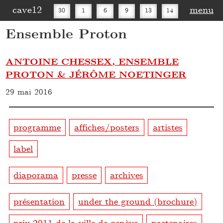
cave12
menu
30
1
6
9
13
14
Ensemble Proton
16
20
27
30
ANTOINE CHESSEX, ENSEMBLE
PROTON & JÉRÔME NOETINGER
29 mai 2016
programme
affiches/posters
artistes
label
diaporama
presse
archives
présentation
under the ground (brochure)
prix 2011 de la ville de genève
partenaires