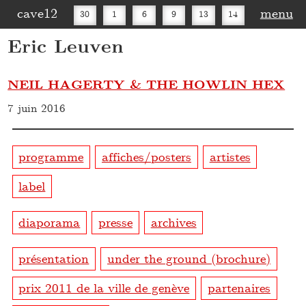
cave12
menu
30
1
6
9
13
14
Eric Leuven
16
20
27
30
NEIL HAGERTY & THE HOWLIN HEX
7 juin 2016
programme
affiches/posters
artistes
label
diaporama
presse
archives
présentation
under the ground (brochure)
prix 2011 de la ville de genève
partenaires