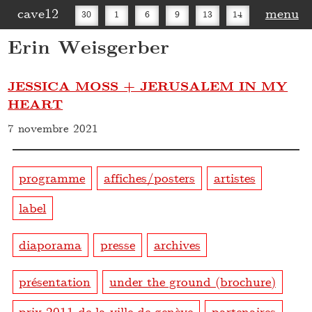
cave12
menu
30
1
6
9
13
14
Erin Weisgerber
16
20
27
30
JESSICA MOSS + JERUSALEM IN MY
HEART
7 novembre 2021
programme
affiches/posters
artistes
label
diaporama
presse
archives
présentation
under the ground (brochure)
prix 2011 de la ville de genève
partenaires