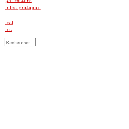
partenaires
infos pratiques
ical
rss
Rechercher :