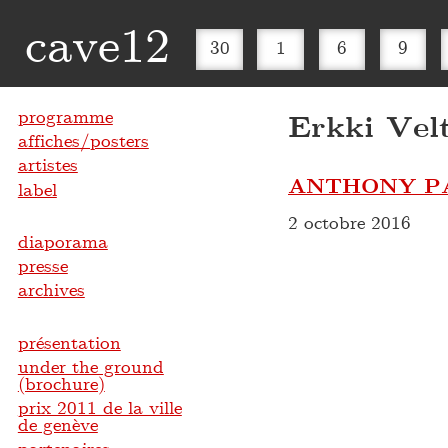
cave12
30
1
6
9
programme
Erkki Vel
affiches/posters
artistes
ANTHONY PA
label
2 octobre 2016
diaporama
presse
archives
présentation
under the ground
(brochure)
prix 2011 de la ville
de genève