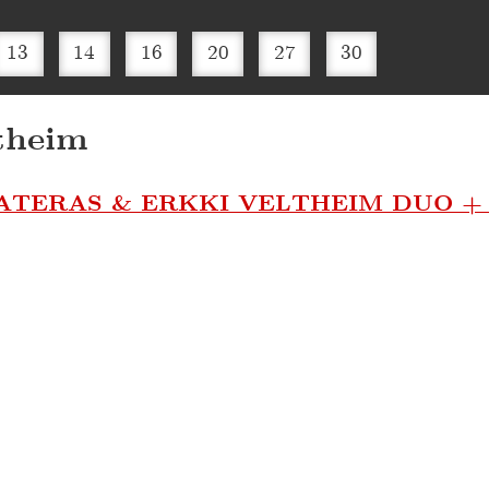
13
14
16
20
27
30
theim
TERAS & ERKKI VELTHEIM DUO +