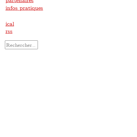
partenaires
infos pratiques
ical
rss
Rechercher :