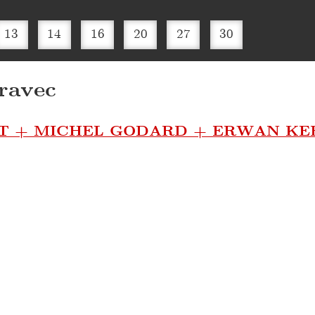
13
14
16
20
27
30
ravec
OT + MICHEL GODARD + ERWAN K