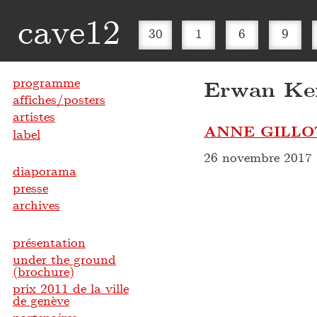
cave12
30
1
6
9
programme
Erwan Ke
affiches/posters
artistes
ANNE GILL
label
26 novembre 2017
diaporama
presse
archives
présentation
under the ground
(brochure)
prix 2011 de la ville
de genève