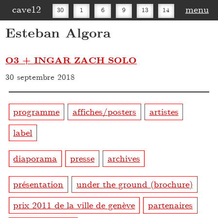
cave12
menu
30
1
6
9
13
14
Esteban Algora
16
20
27
30
O3 + INGAR ZACH SOLO
30 septembre 2018
programme
affiches/posters
artistes
label
diaporama
presse
archives
présentation
under the ground (brochure)
prix 2011 de la ville de genève
partenaires