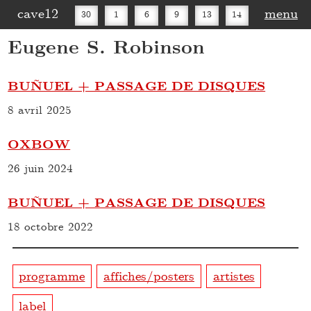
cave12
menu
30
1
6
9
13
14
Eugene S. Robinson
16
20
27
30
BUÑUEL + PASSAGE DE DISQUES
8 avril 2025
OXBOW
26 juin 2024
BUÑUEL + PASSAGE DE DISQUES
18 octobre 2022
programme
affiches/posters
artistes
label