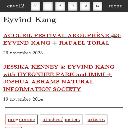
cave12
menu
30
1
6
9
13
14
Eyvind Kang
16
20
27
30
ACCUEIL FESTIVAL AKOUPHÈNE #3:
EYVIND KANG + RAFAEL TORAL
26 novembre 2023
JESSIKA KENNEY & EYVIND KANG
with HYEONHEE PARK and IMMI +
JOSHUA ABRAMS NATURAL
INFORMATION SOCIETY
19 novembre 2014
programme
affiches/posters
artistes