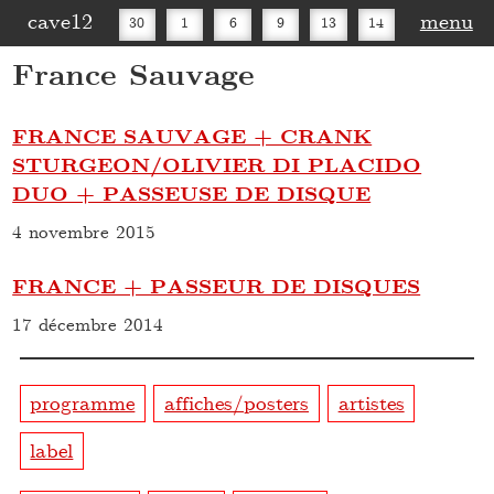
cave12
menu
30
1
6
9
13
14
France Sauvage
16
20
27
30
FRANCE SAUVAGE + CRANK
STURGEON/OLIVIER DI PLACIDO
DUO + PASSEUSE DE DISQUE
4 novembre 2015
FRANCE + PASSEUR DE DISQUES
17 décembre 2014
programme
affiches/posters
artistes
label