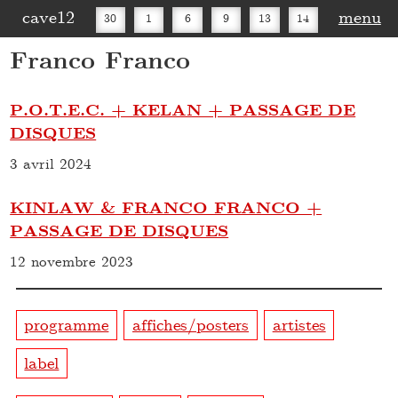
cave12
menu
30
1
6
9
13
14
Franco Franco
16
20
27
30
P.O.T.E.C. + KELAN + PASSAGE DE
DISQUES
3 avril 2024
KINLAW & FRANCO FRANCO +
PASSAGE DE DISQUES
12 novembre 2023
programme
affiches/posters
artistes
label