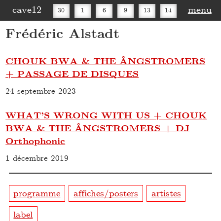
cave12
menu
30
1
6
9
13
14
Frédéric Alstadt
16
20
27
30
CHOUK BWA & THE ÅNGSTROMERS
+ PASSAGE DE DISQUES
24 septembre 2023
WHAT’S WRONG WITH US + CHOUK
BWA & THE ÅNGSTROMERS + DJ
Orthophonic
1 décembre 2019
programme
affiches/posters
artistes
label