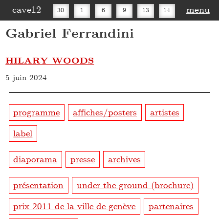
cave12
menu
30
1
6
9
13
14
Gabriel Ferrandini
16
20
27
30
HILARY WOODS
5 juin 2024
programme
affiches/posters
artistes
label
diaporama
presse
archives
présentation
under the ground (brochure)
prix 2011 de la ville de genève
partenaires