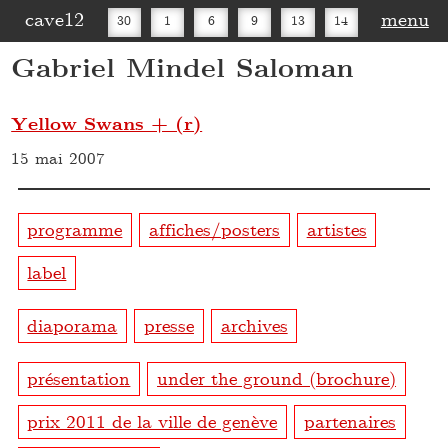
cave12
menu
30
1
6
9
13
14
Gabriel Mindel Saloman
16
20
27
30
Yellow Swans + (r)
15 mai 2007
programme
affiches/posters
artistes
label
diaporama
presse
archives
présentation
under the ground (brochure)
prix 2011 de la ville de genève
partenaires