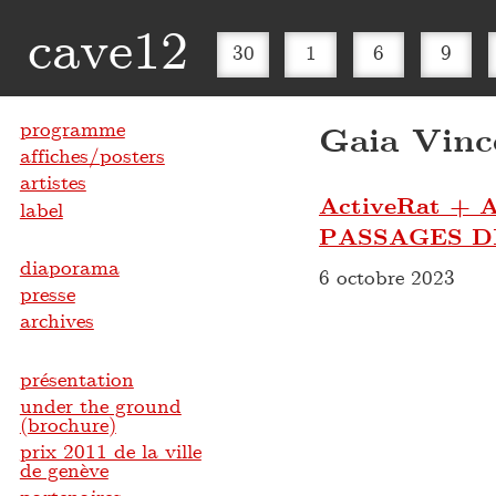
cave12
30
1
6
9
programme
Gaia Vinc
affiches/posters
artistes
ActiveRat 
label
PASSAGES D
diaporama
6 octobre 2023
presse
archives
présentation
under the ground
(brochure)
prix 2011 de la ville
de genève