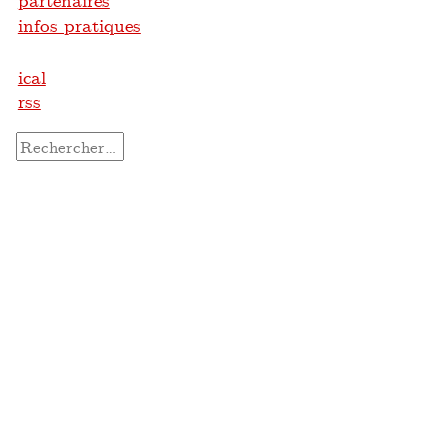
partenaires
infos pratiques
ical
rss
Rechercher :