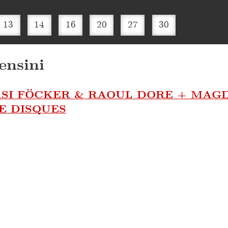
13
14
16
20
27
30
ensini
+ ASI FÖCKER & RAOUL DORE + MA
E DISQUES