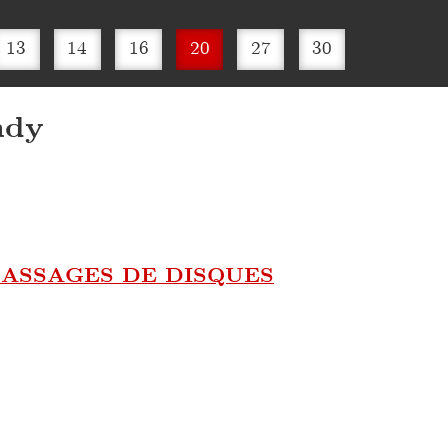
13
14
16
20
27
30
ndy
ASSAGES DE DISQUES