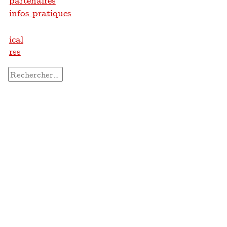
partenaires
infos pratiques
ical
rss
Rechercher :