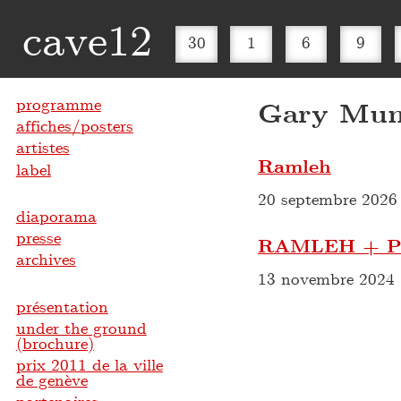
cave12
30
1
6
9
programme
Gary Mu
affiches/posters
artistes
Ramleh
label
20 septembre 2026
diaporama
presse
RAMLEH + P
archives
13 novembre 2024
présentation
under the ground
(brochure)
prix 2011 de la ville
de genève