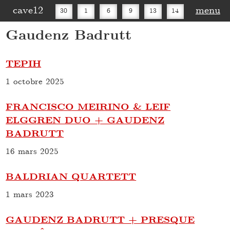
cave12
menu
30
1
6
9
13
14
Gaudenz Badrutt
16
20
27
30
TEPIH
1 octobre 2025
FRANCISCO MEIRINO & LEIF
ELGGREN DUO + GAUDENZ
BADRUTT
16 mars 2025
BALDRIAN QUARTETT
1 mars 2023
GAUDENZ BADRUTT + PRESQUE