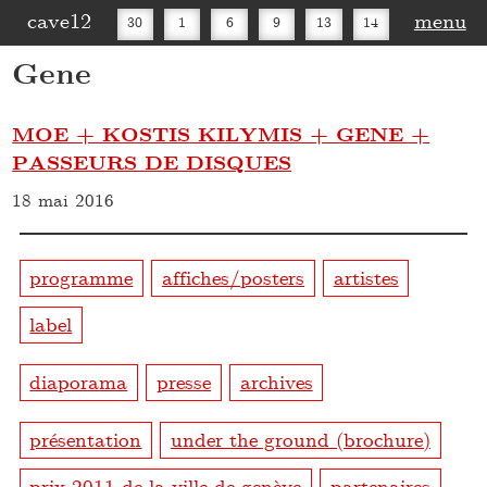
cave12
menu
30
1
6
9
13
14
Gene
16
20
27
30
MOE + KOSTIS KILYMIS + GENE +
PASSEURS DE DISQUES
18 mai 2016
programme
affiches/posters
artistes
label
diaporama
presse
archives
présentation
under the ground (brochure)
prix 2011 de la ville de genève
partenaires