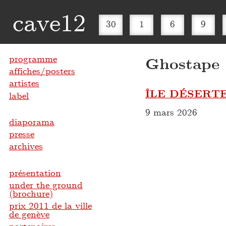
cave12
30
1
6
9
programme
Ghostape
affiches/posters
artistes
ÎLE DÉSERTE
label
9 mars 2026
diaporama
presse
archives
présentation
under the ground
(brochure)
prix 2011 de la ville
de genève