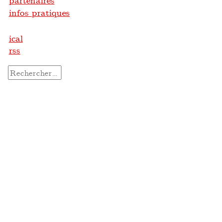
partenaires
infos pratiques
ical
rss
Rechercher :