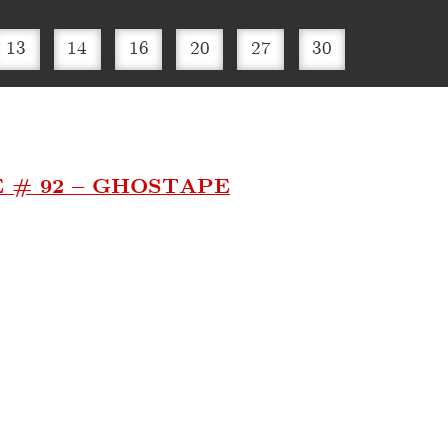
13
14
16
20
27
30
 # 92 – GHOSTAPE