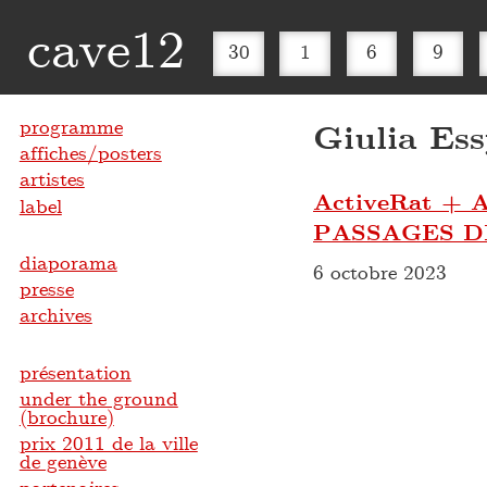
cave12
30
1
6
9
programme
Giulia Es
affiches/posters
artistes
ActiveRat 
label
PASSAGES D
diaporama
6 octobre 2023
presse
archives
présentation
under the ground
(brochure)
prix 2011 de la ville
de genève