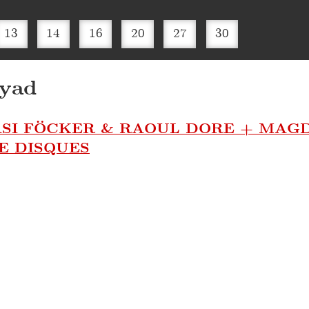
13
14
16
20
27
30
syad
+ ASI FÖCKER & RAOUL DORE + MA
E DISQUES