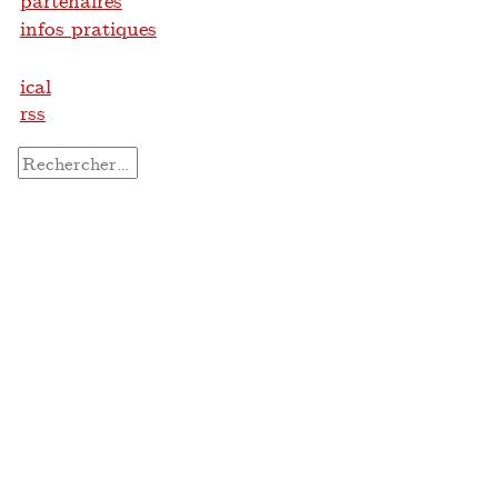
partenaires
infos pratiques
ical
rss
Rechercher :