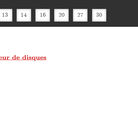
13
14
16
20
27
30
ur de disques