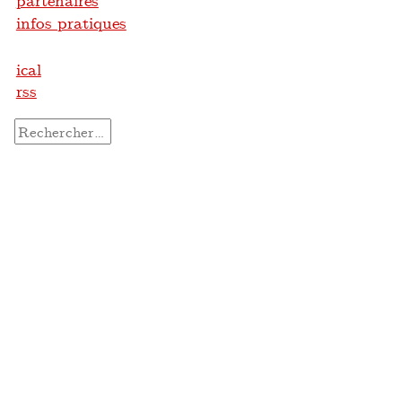
partenaires
infos pratiques
ical
rss
Rechercher :