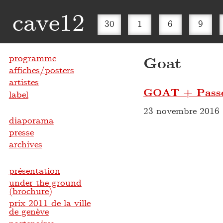
cave12
30
1
6
9
programme
Goat
affiches/posters
artistes
GOAT + Passe
label
23 novembre 2016
diaporama
presse
archives
présentation
under the ground
(brochure)
prix 2011 de la ville
de genève