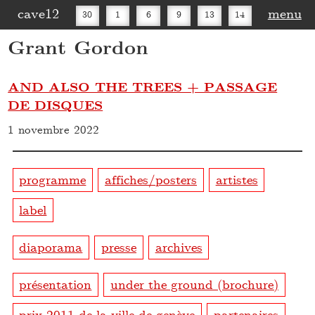
cave12
menu
30
1
6
9
13
14
Grant Gordon
16
20
27
30
AND ALSO THE TREES + PASSAGE
DE DISQUES
1 novembre 2022
programme
affiches/posters
artistes
label
diaporama
presse
archives
présentation
under the ground (brochure)
prix 2011 de la ville de genève
partenaires