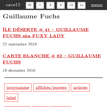
cave12
menu
30
1
6
9
13
14
Guillaume Fuchs
16
20
27
30
ÎLE DÉSERTE # 41 – GUILLAUME
FUCHS aka FUXY LADY
22 septembre 2019
CARTE BLANCHE # 82 – GUILLAUME
FUCHS
19 décembre 2016
programme
affiches/posters
artistes
label