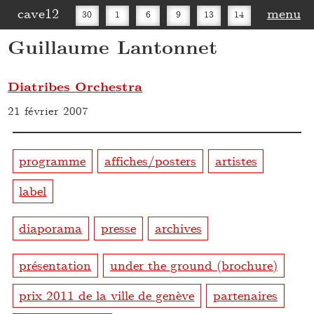
cave12
menu
30
1
6
9
13
14
Guillaume Lantonnet
16
20
27
30
Diatribes Orchestra
21 février 2007
programme
affiches/posters
artistes
label
diaporama
presse
archives
présentation
under the ground (brochure)
prix 2011 de la ville de genève
partenaires