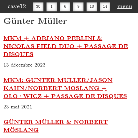
cave12
menu
30
1
6
9
13
14
Günter Müller
16
20
27
30
MKM + ADRIANO PERLINI &
NICOLAS FIELD DUO + PASSAGE DE
DISQUES
13 décembre 2023
MKM: GUNTER MULLER/JASON
KAHN/NORBERT MOSLANG +
OLO·WICZ + PASSAGE DE DISQUES
23 mai 2021
GÜNTER MÜLLER & NORBERT
MÖSLANG