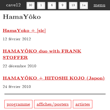
cave12
menu
30
1
6
9
13
14
HamaYôko
16
20
27
30
HamaYoko + [sic]
12 février 2012
HAMAYÔKO duo with FRANK
STOFFER
22 décembre 2010
HAMAYÔKO + HITOSHI KOJO (Japon)
24 février 2010
programme
affiches/posters
artistes