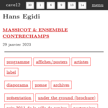
cave12
menu
30
1
6
9
13
14
Hans Egidi
16
20
27
30
MASSICOT & ENSEMBLE
CONTRECHAMPS
29 janvier 2023
programme
affiches/posters
artistes
label
diaporama
presse
archives
présentation
under the ground (brochure)
prix 2011 de la ville de genève
partenaires