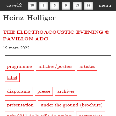
cave12
menu
30
1
6
9
13
14
Heinz Holliger
16
20
27
30
THE ELECTROACOUSTIC EVENING @
PAVILLON ADC
19 mars 2022
programme
affiches/posters
artistes
label
diaporama
presse
archives
présentation
under the ground (brochure)
prix 2011 de la ville de genève
partenaires