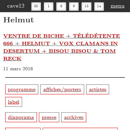
cave12
menu
30
1
6
9
13
14
Helmut
16
20
27
30
VENTRE DE BICHE + TÉLÉDÉTENTE
666 + HELMUT + VOX CLAMANS IN
DESERTUM + BISOU BISOU & TOM
RECK
11 mars 2016
programme
affiches/posters
artistes
label
diaporama
presse
archives