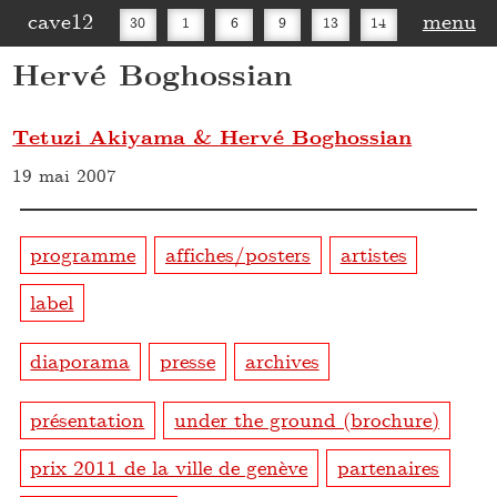
cave12
menu
30
1
6
9
13
14
Hervé Boghossian
16
20
27
30
Tetuzi Akiyama & Hervé Boghossian
19 mai 2007
programme
affiches/posters
artistes
label
diaporama
presse
archives
présentation
under the ground (brochure)
prix 2011 de la ville de genève
partenaires