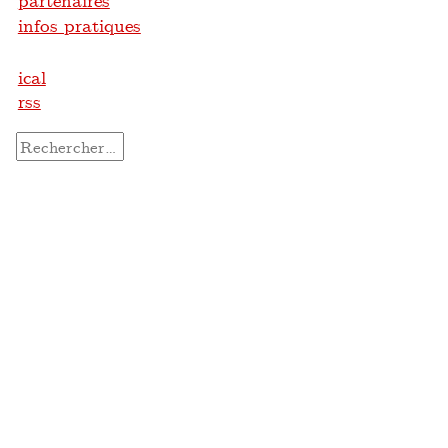
partenaires
infos pratiques
ical
rss
Rechercher :