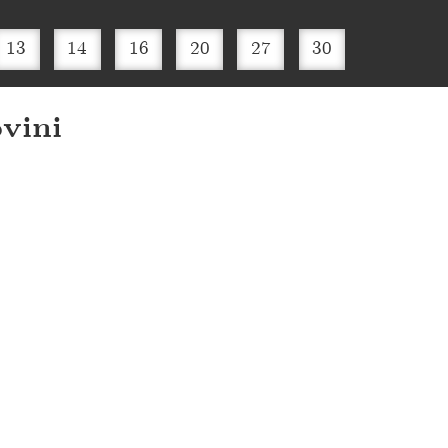
13
14
16
20
27
30
vini