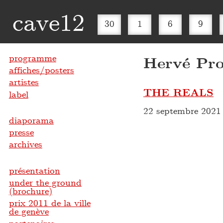
cave12
30
1
6
9
programme
Hervé Pro
affiches/posters
artistes
THE REALS
label
22 septembre 2021
diaporama
presse
archives
présentation
under the ground
(brochure)
prix 2011 de la ville
de genève