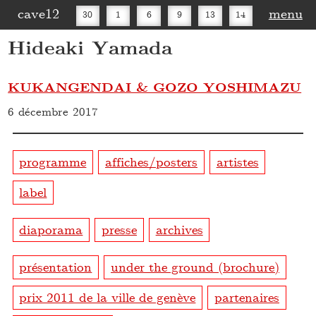
cave12
menu
30
1
6
9
13
14
Hideaki Yamada
16
20
27
30
KUKANGENDAI & GOZO YOSHIMAZU
6 décembre 2017
programme
affiches/posters
artistes
label
diaporama
presse
archives
présentation
under the ground (brochure)
prix 2011 de la ville de genève
partenaires