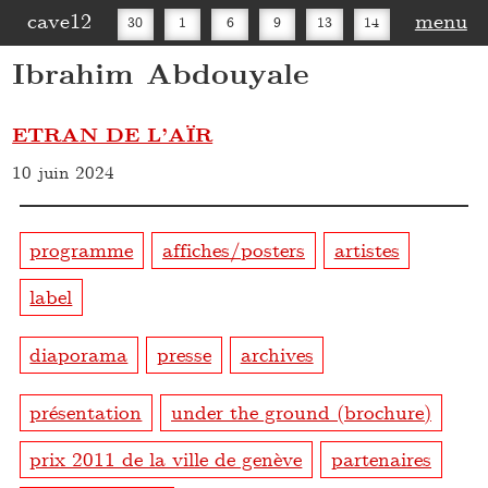
cave12
menu
30
1
6
9
13
14
Ibrahim Abdouyale
16
20
27
30
ETRAN DE L’AÏR
10 juin 2024
programme
affiches/posters
artistes
label
diaporama
presse
archives
présentation
under the ground (brochure)
prix 2011 de la ville de genève
partenaires