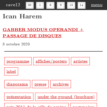
cave12
menu
30
1
6
9
13
14
Ican Harem
16
20
27
30
GABBER MODUS OPERANDI +
PASSAGE DE DISQUES
8 octobre 2023
programme
affiches/posters
artistes
label
diaporama
presse
archives
présentation
under the ground (brochure)
prix 2011 de la ville de genève
partenaires