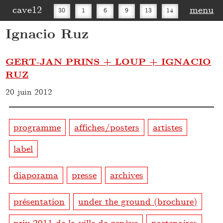
cave12
menu
30
1
6
9
13
14
Ignacio Ruz
16
20
27
30
GERT-JAN PRINS + LOUP + IGNACIO
RUZ
20 juin 2012
programme
affiches/posters
artistes
label
diaporama
presse
archives
présentation
under the ground (brochure)
prix 2011 de la ville de genève
partenaires