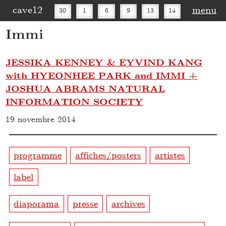
cave12
menu
30
1
6
9
13
14
Immi
16
20
27
30
JESSIKA KENNEY & EYVIND KANG
with HYEONHEE PARK and IMMI +
JOSHUA ABRAMS NATURAL
INFORMATION SOCIETY
19 novembre 2014
programme
affiches/posters
artistes
label
diaporama
presse
archives