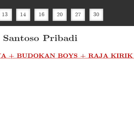
13
14
16
20
27
30
 Santoso Pribadi
A + BUDOKAN BOYS + RAJA KIRIK