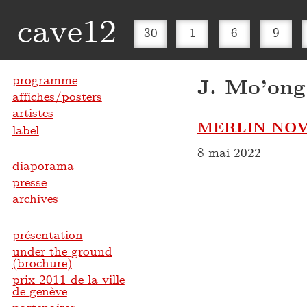
cave12
30
1
6
9
programme
J. Mo’ong
affiches/posters
artistes
MERLIN NOV
label
8 mai 2022
diaporama
presse
archives
présentation
under the ground
(brochure)
prix 2011 de la ville
de genève