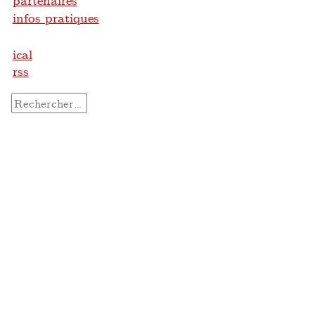
partenaires
infos pratiques
ical
rss
Rechercher :