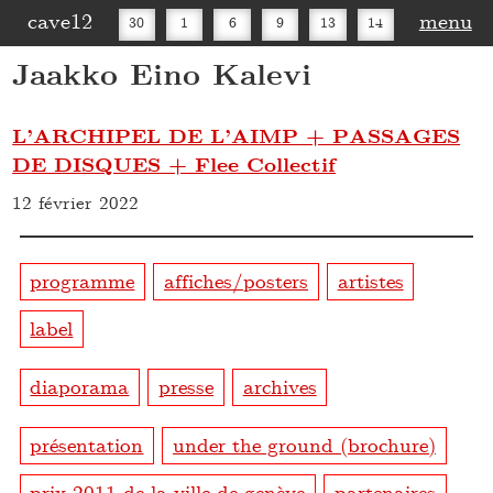
cave12
menu
30
1
6
9
13
14
Jaakko Eino Kalevi
16
20
27
30
L’ARCHIPEL DE L’AIMP + PASSAGES
DE DISQUES + Flee Collectif
12 février 2022
programme
affiches/posters
artistes
label
diaporama
presse
archives
présentation
under the ground (brochure)
prix 2011 de la ville de genève
partenaires