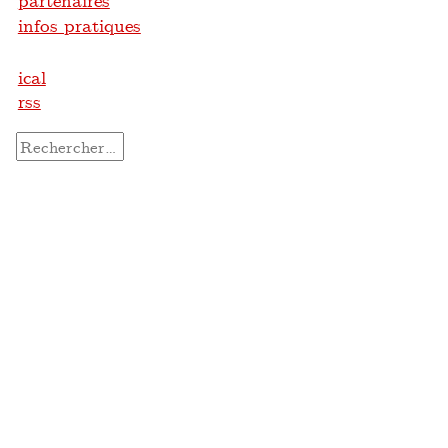
partenaires
infos pratiques
ical
rss
Rechercher :