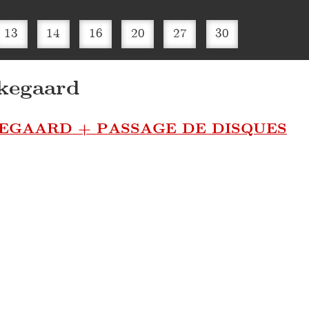
13
14
16
20
27
30
kegaard
EGAARD + PASSAGE DE DISQUES