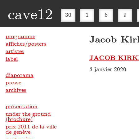
cave12
30
1
6
9
programme
Jacob Kir
affiches/posters
artistes
JACOB KIRK
label
8 janvier 2020
diaporama
presse
archives
présentation
under the ground
(brochure)
prix 2011 de la ville
de genève