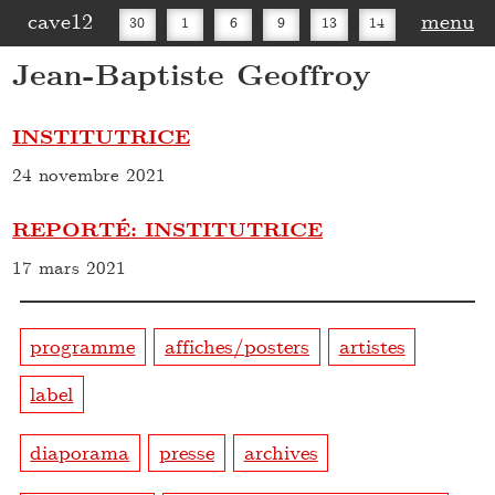
cave12
menu
30
1
6
9
13
14
Jean-Baptiste Geoffroy
16
20
27
30
INSTITUTRICE
24 novembre 2021
REPORTÉ: INSTITUTRICE
17 mars 2021
programme
affiches/posters
artistes
label
diaporama
presse
archives