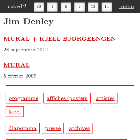
cave12
menu
30
1
6
9
13
14
Jim Denley
16
20
27
30
MURAL + KJELL BJØRGEENGEN
28 septembre 2014
MURAL
5 février 2009
programme
affiches/posters
artistes
label
diaporama
presse
archives