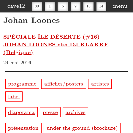
cave12
menu
30
1
6
9
13
14
Johan Loones
16
20
27
30
SPÉCIALE ÎLE DÉSERTE (#16) –
JOHAN LOONES aka DJ KLAKKE
(Belgique)
24 mai 2016
programme
affiches/posters
artistes
label
diaporama
presse
archives
présentation
under the ground (brochure)